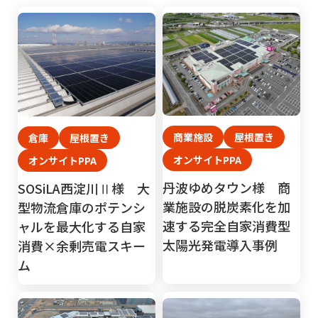
商業施設
屋根置き
倉庫
屋根置き
オンサイトPPA
オンサイトPPA
丹波ゆめタウン様 商
SOSiLA西淀川Ⅱ様 大
業施設の脱炭素化を加
型物流倉庫のポテンシ
速する完全自家消費型
ャルを最大化する自家
太陽光発電導入事例
消費×余剰売電スキー
ム